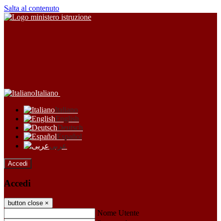
Salta al contenuto
Italiano
Italiano
English
Deutsch
Español
عربى
Accedi
Accedi
button close
×
Nome Utente