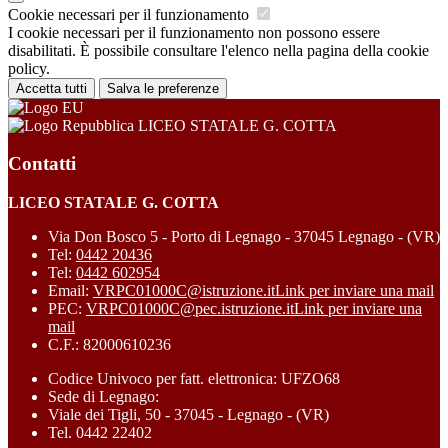
Cookie necessari per il funzionamento
I cookie necessari per il funzionamento non possono essere
disabilitati. È possibile consultare l'elenco nella pagina della cookie
policy.
Accetta tutti
Salva le preferenze
LICEO STATALE G. COTTA
Contatti
LICEO STATALE G. COTTA
Via Don Bosco 5 - Porto di Legnago - 37045 Legnago - (VR)
Tel:
0442 20436
Tel:
0442 602954
Email:
VRPC01000C@istruzione.it
Link per inviare una mail
PEC:
VRPC01000C@pec.istruzione.it
Link per inviare una
mail
C.F.: 82000610236
Codice Univoco per fatt. elettronica: UFZO68
Sede di Legnago:
Viale dei Tigli, 50 - 37045 - Legnago - (VR)
Tel. 0442 22402