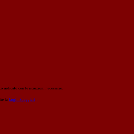
o indicato con le istruzioni necessarie.
ite la
Login Spaggiari