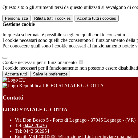
Questo sito o gli strumenti terzi da questo utilizzati si avvalgono di coo
Personalizza
Rifiuta tutti
i cookies
Accetta tutti
i cookies
Gestione cookie
In questa schermata è possibile scegliere quali cookie consentire.
I cookie necessari sono quelli che consentono il funzionamento della pi
Per conoscere quali sono i cookie necessari al funzionamento potete v
Cookie necessari per il funzionamento
I cookie necessari per il funzionamento non possono essere disabilitati.
Accetta tutti
Salva le preferenze
LICEO STATALE G. COTTA
Contatti
LICEO STATALE G. COTTA
Via Don Bosco 5 - Porto di Legnago - 37045 Legnago - (VR)
Tel:
0442 20436
Tel:
0442 602954
Email:
VRPC01000C@istruzione.it
Link per inviare una mail