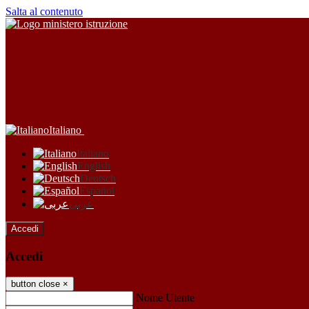
Salta al contenuto
Italiano
Italiano
English
Deutsch
Español
عربى
Accedi
Accedi
button close
×
Nome Utente