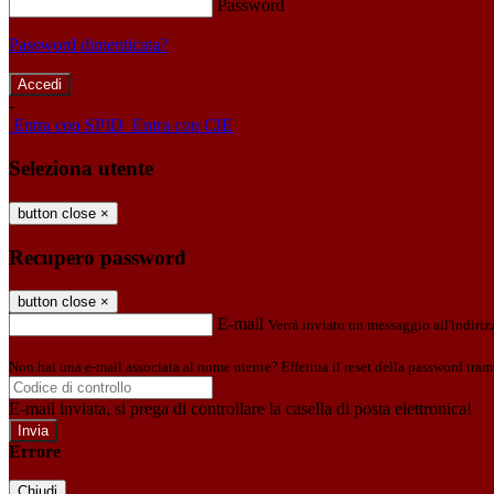
Password
Password dimenticata?
-
Entra con SPID
Entra con CIE
Seleziona utente
button close
×
Recupero password
button close
×
E-mail
Verrà inviato un messaggio all'indirizz
Non hai una e-mail associata al nome utente? Effettua il reset della password tram
E-mail inviata, si prega di controllare la casella di posta elettronica!
Errore
Chiudi