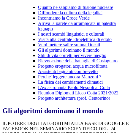
Quanto ne sappiamo di fusione nucleare
Diffondere la cultura della legalita'
Incontriamo la Croce Verde
Arriva la parete da arrampicata in palestra
legnago
I nostri scambi linguistici e culturali
Visita alla centrale idroelettrica di edolo
Vuoi mettere salire su una Ducati
Gli algoritmi dominano il mondo
Stili di vita corretti per vivere meglio
Rievocazione della battaglia di Castagnaro
Progetto erogatori acqua microfiltrata
Assistenti bagnanti con brevetto
Perche' leggere ancora Manzoni ?
La fisica dei cambiamenti climatici
L'ex astronauta Paolo Nespoli al Cotta
Reunion Diplomati Liceo Cotta 2021/2022
Progetto architettura (prof. Centorrino)
Gli algoritmi dominano il mondo
IL POTERE DEGLI ALGORITMI ALLA BASE DI GOOGLE E
FACEBOOK NEL SEMINARIO SCIENTIFICO DEL 24