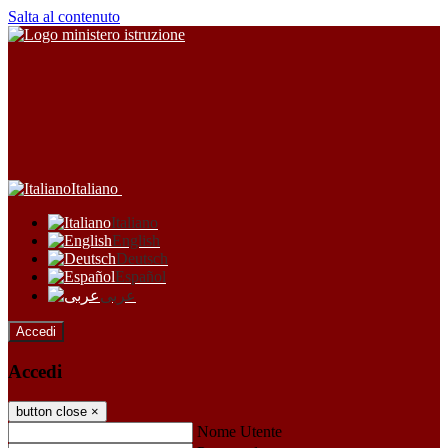
Salta al contenuto
Italiano
Italiano
English
Deutsch
Español
عربى
Accedi
Accedi
button close
×
Nome Utente