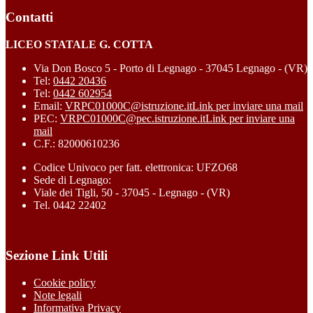
Contatti
LICEO STATALE G. COTTA
Via Don Bosco 5 - Porto di Legnago - 37045 Legnago - (VR)
Tel:
0442 20436
Tel:
0442 602954
Email:
VRPC01000C@istruzione.it
Link per inviare una mail
PEC:
VRPC01000C@pec.istruzione.it
Link per inviare una
mail
C.F.: 82000610236
Codice Univoco per fatt. elettronica: UFZO68
Sede di Legnago:
Viale dei Tigli, 50 - 37045 - Legnago - (VR)
Tel. 0442 22402
Sezione Link Utili
Cookie policy
Note legali
Informativa Privacy