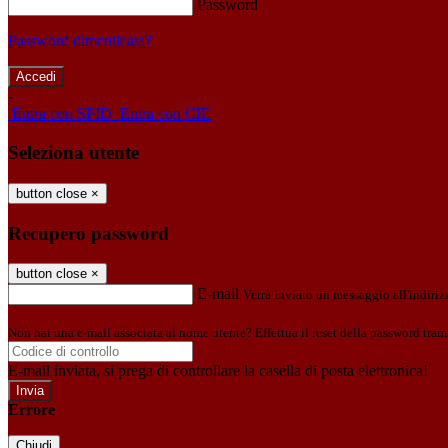
Password
Password dimenticata?
-
Entra con SPID
Entra con CIE
Seleziona utente
button close
×
Recupero password
button close
×
E-mail
Verrà inviato un messaggio all'indirizz
Non hai una e-mail associata al nome utente? Effettua il reset della password tram
E-mail inviata, si prega di controllare la casella di posta elettronica!
Errore
Chiudi