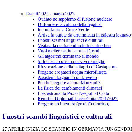
Eventi 2022 - marzo 2023
Quanto ne sappiamo di fusione nucleare
Diffondere la cultura della legalita'
Incontriamo la Croce Verde
Arriva la parete da arrampicata in palestra legnago
I nostri scambi linguistici e culturali
Visita alla centrale idroelettrica di edolo
Vuoi mettere salire su una Ducati
Gli algoritmi dominano il mondo
Stili di vita corretti per vivere meglio
Rievocazione della battaglia di Castagnaro
Progetto erogatori acqua microfiltrata
Assistenti bagnanti con brevetto
Perche' leggere ancora Manzoni ?
La fisica dei cambiamenti climatici
L'ex astronauta Paolo Nespoli al Cotta
Reunion Diplomati Liceo Cotta 2021/2022
Progetto architettura (prof. Centorrino)
I nostri scambi linguistici e culturali
27 APRILE INIZIA LO SCAMBIO IN GERMANIA JUNGENDR