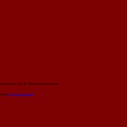
o indicato con le istruzioni necessarie.
ite la
Login Spaggiari