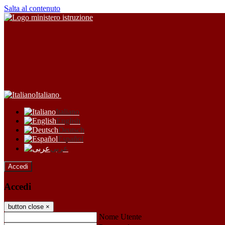
Salta al contenuto
Italiano
Italiano
English
Deutsch
Español
عربى
Accedi
Accedi
button close
×
Nome Utente