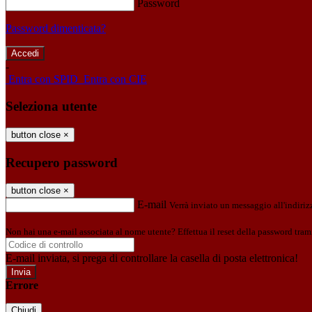
Password
Password dimenticata?
-
Entra con SPID
Entra con CIE
Seleziona utente
button close
×
Recupero password
button close
×
E-mail
Verrà inviato un messaggio all'indirizz
Non hai una e-mail associata al nome utente? Effettua il reset della password tram
E-mail inviata, si prega di controllare la casella di posta elettronica!
Errore
Chiudi