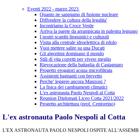
Eventi 2022 - marzo 2023
Quanto ne sappiamo di fusione nucleare
Diffondere la cultura della legalita'
Incontriamo la Croce Verde
Arriva la parete da arrampicata in palestra legnago
I nostri scambi linguistici e culturali
Visita alla centrale idroelettrica di edolo
Vuoi mettere salire su una Ducati
Gli algoritmi dominano il mondo
Stili di vita corretti per vivere meglio
Rievocazione della battaglia di Castagnaro
Progetto erogatori acqua microfiltrata
Assistenti bagnanti con brevetto
Perche' leggere ancora Manzoni ?
La fisica dei cambiamenti climatici
L'ex astronauta Paolo Nespoli al Cotta
Reunion Diplomati Liceo Cotta 2021/2022
Progetto architettura (prof. Centorrino)
L'ex astronauta Paolo Nespoli al Cotta
L'EX ASTRONAUTA PAOLO NESPOLI OSPITE ALL'ASSEMBLE