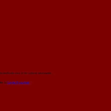
o indicato con le istruzioni necessarie.
ite la
Login Spaggiari