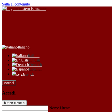
Salta al contenuto
Italiano
Italiano
English
Deutsch
Español
عربى
Accedi
Accedi
button close
×
Nome Utente